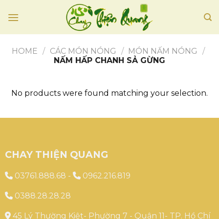
Skip
to
content
HOME
/
CÁC MÓN NÓNG
/
MÓN NẤM NÓNG
/
NẤM HẤP CHANH SẢ GỪNG
No products were found matching your selection.
CHAY THIỆN QUANG
03761.888.68
-
0962.216.819
0388.28.28.28
45 Lý Thường Kiệt- Phường 7 - Quận 11- TP. Hồ Chí