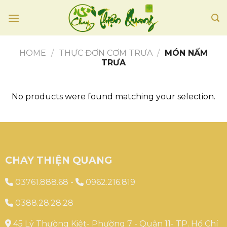
Skip
to
content
HOME
/
THỰC ĐƠN CƠM TRƯA
/
MÓN NẤM
TRƯA
No products were found matching your selection.
CHAY THIỆN QUANG
03761.888.68
-
0962.216.819
0388.28.28.28
45 Lý Thường Kiệt- Phường 7 - Quận 11- TP. Hồ Chí