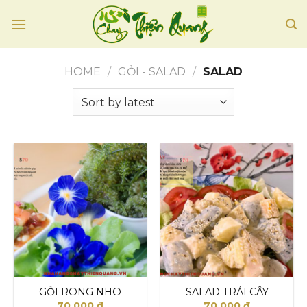
Skip
to
content
HOME
/
GỎI - SALAD
/
SALAD
GỎI RONG NHO
SALAD TRÁI CÂY
70.000
₫
70.000
₫