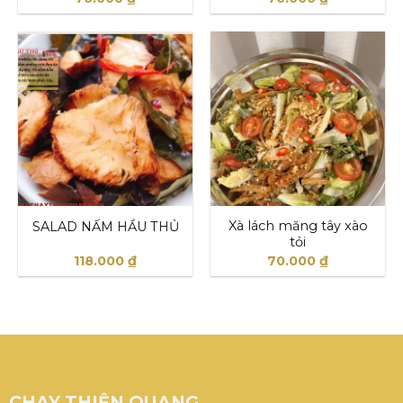
Xà lách măng tây xào
SALAD NẤM HẦU THỦ
tỏi
118.000
₫
70.000
₫
CHAY THIỆN QUANG