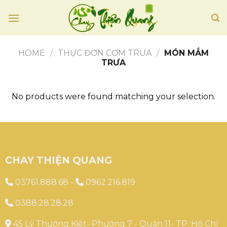
Skip
to
content
HOME
/
THỰC ĐƠN CƠM TRƯA
/
MÓN MẮM
TRƯA
No products were found matching your selection.
CHAY THIỆN QUANG
03761.888.68
-
0962.216.819
0388.28.28.28
45 Lý Thường Kiệt- Phường 7 - Quận 11- TP. Hồ Chí