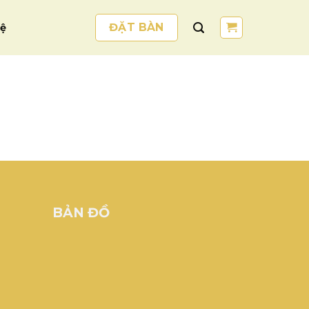
ĐẶT BÀN
Hệ
BẢN ĐỒ