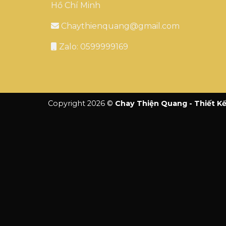
Hồ Chí Minh
Chaythienquang@gmail.com
Zalo: 0599999169
Copyright 2026 ©
Chay Thiện Quang - Thiết Kế