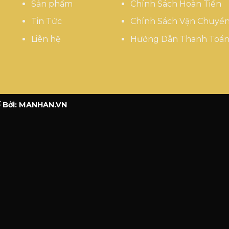
Sản phẩm
Chính Sách Hoàn Tiền
Tin Tức
Chính Sách Vận Chuyể
Liên hệ
Hướng Dẫn Thanh Toá
 Bởi:
MANHAN.VN