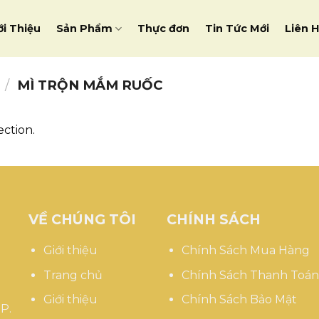
ới Thiệu
Sản Phẩm
Thực đơn
Tin Tức Mới
Liên 
/
MÌ TRỘN MẮM RUỐC
ction.
VỀ CHÚNG TÔI
CHÍNH SÁCH
Giới thiệu
Chính Sách Mua Hàng
Trang chủ
Chính Sách Thanh Toán
Giới thiệu
Chính Sách Bảo Mật
P.