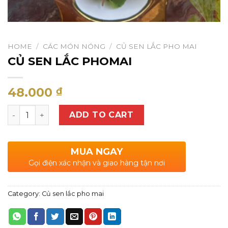
HOME
/
CÁC MÓN NÓNG
/
CỦ SEN LẮC PHO MAI
CỦ SEN LẮC PHOMAI
48.000
₫
CỦ SEN LẮC PHOMAI quantity
ADD TO CART
MUA NGAY
Gọi điện xác nhận và giao hàng tận nơi
Category:
Củ sen lắc pho mai