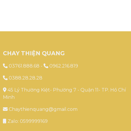
CHAY THIỆN QUANG
03761.888.68
-
0962.216.819
0388.28.28.28
45 Lý Thường Kiệt- Phường 7 - Quận 11- TP. Hồ Chí
Minh
Chaythienquang@gmail.com
Zalo: 0599999169